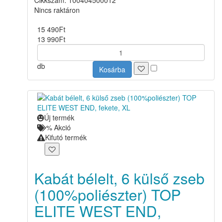
Cikkszám: 100404500012
Nincs raktáron
15 490
Ft
13 990
Ft
db
Kosárba
Új termék
% Akció
Kifutó termék
Kabát bélelt, 6 külső zseb
(100%poliészter) TOP
ELITE WEST END,