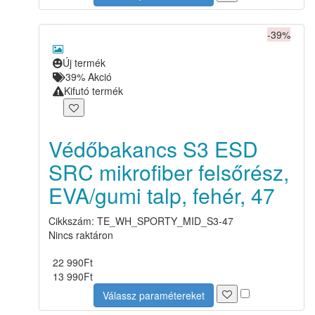
-39%
Új termék
39% Akció
Kifutó termék
Védőbakancs S3 ESD
SRC mikrofiber felsőrész,
EVA/gumi talp, fehér, 47
Cikkszám: TE_WH_SPORTY_MID_S3-47
Nincs raktáron
22 990
Ft
13 990
Ft
Válassz paramétereket