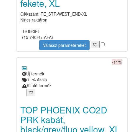
fekete, XL
Cikkszám: TE_STR-WEST_END-XL
Nincs raktáron
19 990
Ft
(
15 740
Ft
+ ÁFA
)
Válassz paramétereket
-11%
Új termék
11% Akció
Kifutó termék
TOP PHOENIX CO2D
PRK kabát,
black/grey/fluo yellow, XL