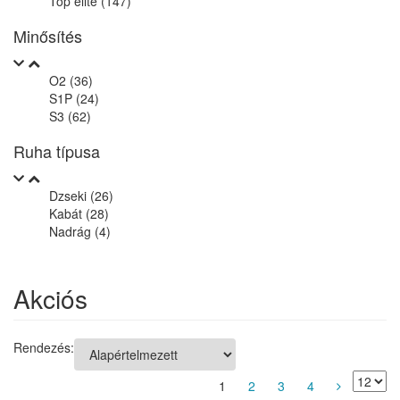
Top elite (147)
Minősítés
O2 (36)
S1P (24)
S3 (62)
Ruha típusa
Dzseki (26)
Kabát (28)
Nadrág (4)
Akciós
Rendezés:
1
2
3
4