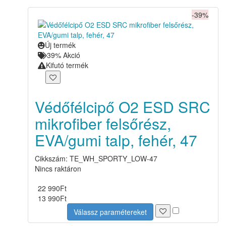
-39%
Új termék
39% Akció
Kifutó termék
Védőfélcipő O2 ESD SRC
mikrofiber felsőrész,
EVA/gumi talp, fehér, 47
Cikkszám: TE_WH_SPORTY_LOW-47
Nincs raktáron
22 990
Ft
13 990
Ft
Válassz paramétereket