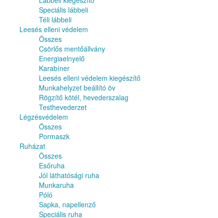
Lábbeli kiegészítő
Speciális lábbeli
Téli lábbeli
Leesés elleni védelem
Összes
Csörlős mentőállvány
Energiaelnyelő
Karabíner
Leesés elleni védelem kiegészítő
Munkahelyzet beállító öv
Rögzítő kötél, hevederszalag
Testhevederzet
Légzésvédelem
Összes
Pormaszk
Ruházat
Összes
Esőruha
Jól láthatósági ruha
Munkaruha
Póló
Sapka, napellenző
Speciális ruha