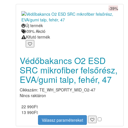
-39%
Új termék
39% Akció
Kifutó termék
Védőbakancs O2 ESD
SRC mikrofiber felsőrész,
EVA/gumi talp, fehér, 47
Cikkszám: TE_WH_SPORTY_MID_O2-47
Nincs raktáron
22 990
Ft
13 990
Ft
Válassz paramétereket