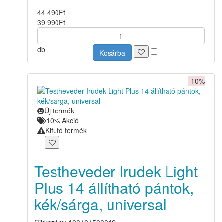
44 490
Ft
39 990
Ft
db
Kosárba
-10%
Új termék
10% Akció
Kifutó termék
Testheveder Irudek Light
Plus 14 állítható pántok,
kék/sárga, universal