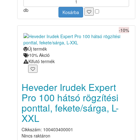
db
Kosárba
-10%
Új termék
10% Akció
Kifutó termék
Heveder Irudek Expert
Pro 100 hátsó rögzítési
ponttal, fekete/sárga, L-
XXL
Cikkszám: 100403400001
Nincs raktáron