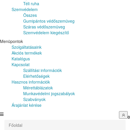
Téli ruha
Szemvédelem
Összes
Gumipántos védőszemüveg
Száras védőszemüveg
Szemvédelem kiegészítő
Menüpontok
Szolgáltatásaink
Akciós termékek
Katalógus
Kapcsolat
Szállítási információk
Elérhetőségek
Hasznos információk
Mérettáblázatok
Munkavédelmi jogszabályok
Szabványok
Árajánlat kérése
0
Főoldal