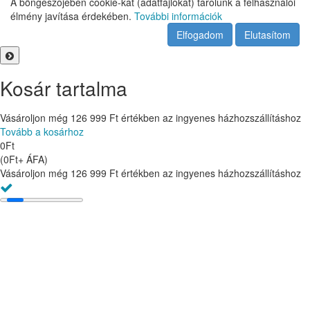
A böngészőjében cookie-kat (adatfájlokat) tárolunk a felhasználói
élmény javítása érdekében.
További információk
Elfogadom
Elutasítom
Kosár tartalma
Vásároljon még
126 999
Ft
értékben az ingyenes házhozszállításhoz
Tovább a kosárhoz
0
Ft
(
0
Ft
+ ÁFA
)
Vásároljon még
126 999
Ft
értékben az ingyenes házhozszállításhoz