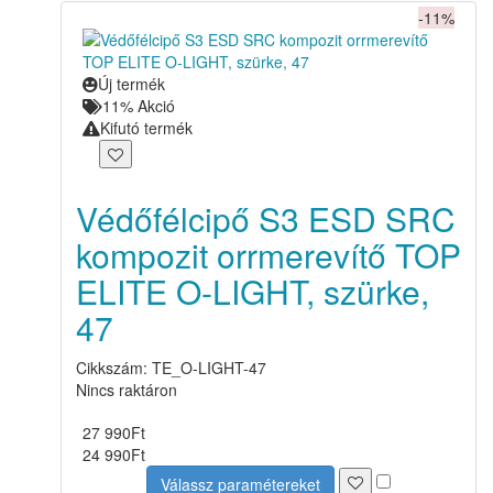
-11%
Új termék
11% Akció
Kifutó termék
Védőfélcipő S3 ESD SRC
kompozit orrmerevítő TOP
ELITE O-LIGHT, szürke,
47
Cikkszám: TE_O-LIGHT-47
Nincs raktáron
27 990
Ft
24 990
Ft
Válassz paramétereket