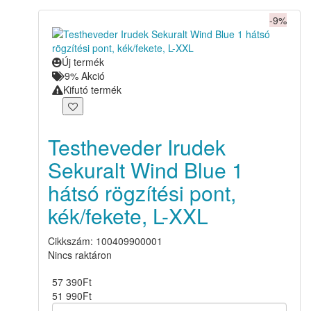
-9%
Új termék
9% Akció
Kifutó termék
Testheveder Irudek
Sekuralt Wind Blue 1
hátsó rögzítési pont,
kék/fekete, L-XXL
Cikkszám: 100409900001
Nincs raktáron
57 390
Ft
51 990
Ft