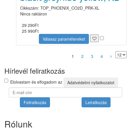
Cikkszám: TOP_PHOENIX_CO2D_PRK-XL
Nincs raktáron
29 290
Ft
25 990
Ft
Válassz paramétereket
1
2
3
4
Hírlevél feliratkozás
Elolvastam és elfogadom az
Adatvédelmi nyilatkozatot
Feliratkozás
Leiratkozás
Rólunk