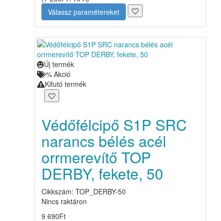
Válassz paramétereket
Új termék
%
Akció
Kifutó termék
Védőfélcipő S1P SRC
narancs bélés acél
orrmerevítő TOP
DERBY, fekete, 50
Cikkszám: TOP_DERBY-50
Nincs raktáron
9 690
Ft