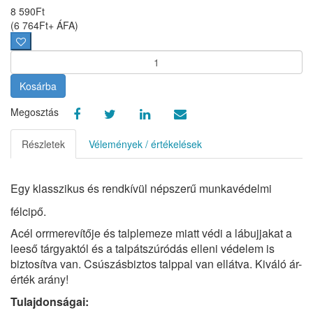
8 590
Ft
(
6 764
Ft
+ ÁFA
)
Kosárba
Megosztás
Részletek
Vélemények / értékelések
Egy klasszikus és rendkívül népszerű munkavédelmi
félcipő.
Acél orrmerevítője és talplemeze miatt védi a lábujjakat a
leeső tárgyaktól és a talpátszúródás elleni védelem is
biztosítva van. Csúszásbiztos talppal van ellátva. Kiváló ár-
érték arány!
Tulajdonságai: