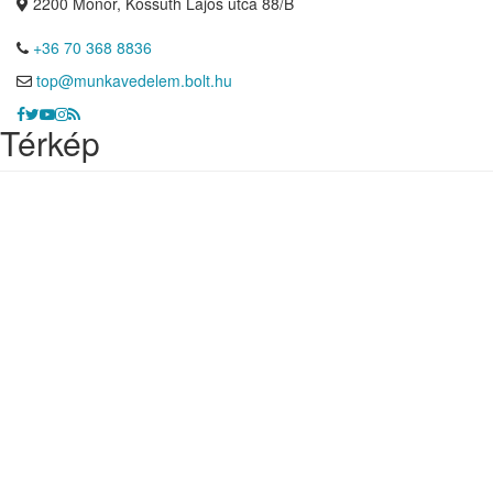
2200 Monor, Kossuth Lajos utca 88/B
+36 70 368 8836
top@munkavedelem.bolt.hu
Térkép