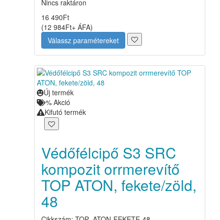
Nincs raktáron
16 490
Ft
(
12 984
Ft
+ ÁFA
)
Válassz paramétereket
Új termék
%
Akció
Kifutó termék
Védőfélcipő S3 SRC
kompozit orrmerevítő
TOP ATON, fekete/zöld,
48
Cikkszám: TOP_ATON-FEKETE-48