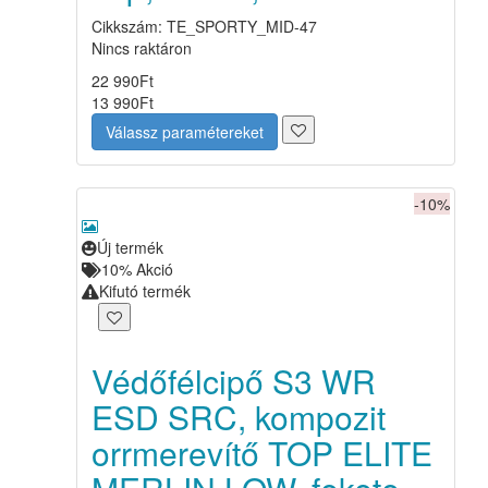
Cikkszám: TE_SPORTY_MID-47
Nincs raktáron
22 990
Ft
13 990
Ft
Válassz paramétereket
-10%
Új termék
10%
Akció
Kifutó termék
Védőfélcipő S3 WR
ESD SRC, kompozit
orrmerevítő TOP ELITE