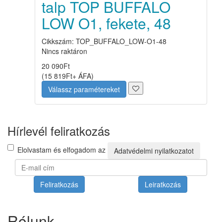
talp TOP BUFFALO
LOW O1, fekete, 48
Cikkszám: TOP_BUFFALO_LOW-O1-48
Nincs raktáron
20 090
Ft
(
15 819
Ft
+ ÁFA
)
Válassz paramétereket
Hírlevél feliratkozás
Elolvastam és elfogadom az
Adatvédelmi nyilatkozatot
Feliratkozás
Leiratkozás
Rólunk