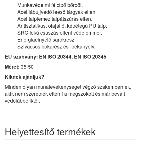
Munkavédelmi félcipő bőrből.
Acél lábujjvédő leeső tárgyak ellen.
Acél talplemez talpátszúrás ellen.
Antisztatikus, olajálló, kétrétegű PU talp.
SRC fokú csúszás elleni védelemmel.
Energiaelnyelő sarokrész.
Szivacsos bokarész és- békanyelv.
EU szabvány: EN ISO 20344, EN ISO 20345
Méret:
35-50
Kiknek ajánljuk?
Minden olyan munatevékenységet végző szakembernek,
akik nem szeretnek eltérni a megszokott és már bevált
védőlábbeliktől.
Helyettesítő termékek