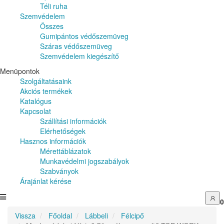
Téli ruha
Szemvédelem
Összes
Gumipántos védőszemüveg
Száras védőszemüveg
Szemvédelem kiegészítő
Menüpontok
Szolgáltatásaink
Akciós termékek
Katalógus
Kapcsolat
Szállítási információk
Elérhetőségek
Hasznos információk
Mérettáblázatok
Munkavédelmi jogszabályok
Szabványok
Árajánlat kérése
0
Vissza
Főoldal
Lábbeli
Félcipő