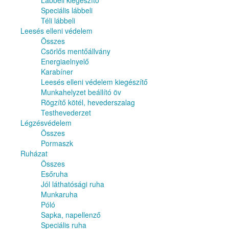
Lábbeli kiegészítő
Speciális lábbeli
Téli lábbeli
Leesés elleni védelem
Összes
Csörlős mentőállvány
Energiaelnyelő
Karabíner
Leesés elleni védelem kiegészítő
Munkahelyzet beállító öv
Rögzítő kötél, hevederszalag
Testhevederzet
Légzésvédelem
Összes
Pormaszk
Ruházat
Összes
Esőruha
Jól láthatósági ruha
Munkaruha
Póló
Sapka, napellenző
Speciális ruha