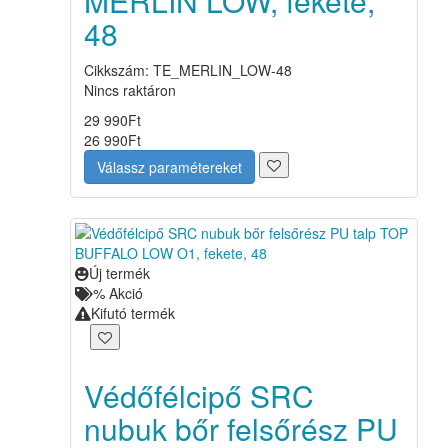
MERLIN LOW, fekete,
48
Cikkszám: TE_MERLIN_LOW-48
Nincs raktáron
29 990
Ft
26 990
Ft
Válassz paramétereket
Új termék
%
Akció
Kifutó termék
Védőfélcipő SRC
nubuk bőr felsőrész PU