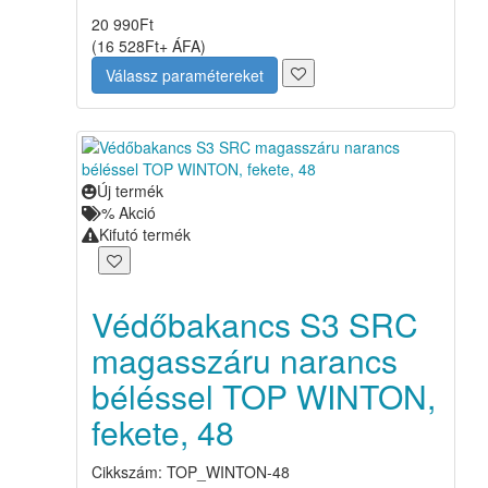
20 990
Ft
(
16 528
Ft
+ ÁFA
)
Válassz paramétereket
Új termék
%
Akció
Kifutó termék
Védőbakancs S3 SRC
magasszáru narancs
béléssel TOP WINTON,
fekete, 48
Cikkszám: TOP_WINTON-48