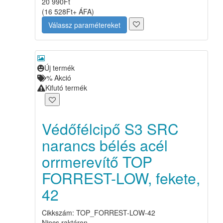
20 990
Ft
(
16 528
Ft
+ ÁFA
)
Válassz paramétereket
Új termék
%
Akció
Kifutó termék
Védőfélcipő S3 SRC
narancs bélés acél
orrmerevítő TOP
FORREST-LOW, fekete,
42
Cikkszám: TOP_FORREST-LOW-42
Nincs raktáron