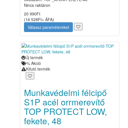
Nincs raktáron
20 990
Ft
(
16 528
Ft
+ ÁFA
)
Válassz paramétereket
Új termék
%
Akció
Kifutó termék
Munkavédelmi félcipő
S1P acél orrmerevítő
TOP PROTECT LOW,
fekete, 48