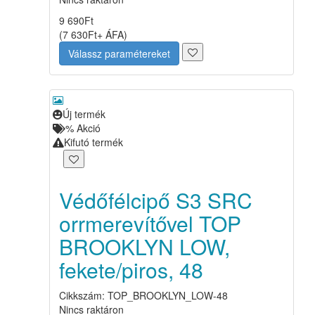
9 690
Ft
(
7 630
Ft
+ ÁFA
)
Válassz paramétereket
Új termék
%
Akció
Kifutó termék
Védőfélcipő S3 SRC
orrmerevítővel TOP
BROOKLYN LOW,
fekete/piros, 48
Cikkszám: TOP_BROOKLYN_LOW-48
Nincs raktáron