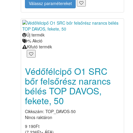
Válassz paramétereket
Új termék
%
Akció
Kifutó termék
Védőfélcipő O1 SRC
bőr felsőrész narancs
bélés TOP DAVOS,
fekete, 50
Cikkszám: TOP_DAVOS-50
Nincs raktáron
9 190
Ft
(
7 236
Ft
+ ÁFA
)