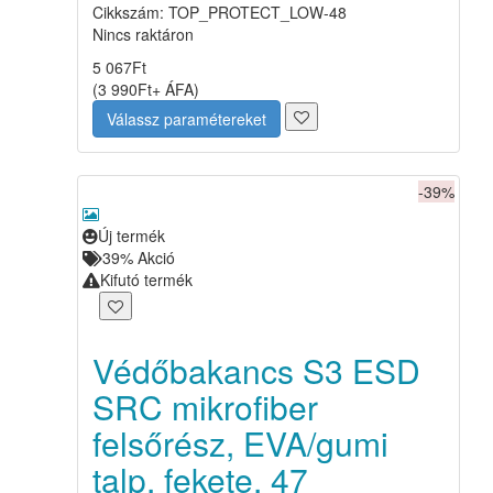
Cikkszám: TOP_PROTECT_LOW-48
Nincs raktáron
5 067
Ft
(
3 990
Ft
+ ÁFA
)
Válassz paramétereket
-39%
Új termék
39%
Akció
Kifutó termék
Védőbakancs S3 ESD
SRC mikrofiber
felsőrész, EVA/gumi
talp, fekete, 47