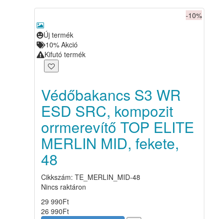
-10%
Új termék
10%
Akció
Kifutó termék
Védőbakancs S3 WR
ESD SRC, kompozit
orrmerevítő TOP ELITE
MERLIN MID, fekete,
48
Cikkszám: TE_MERLIN_MID-48
Nincs raktáron
29 990
Ft
26 990
Ft