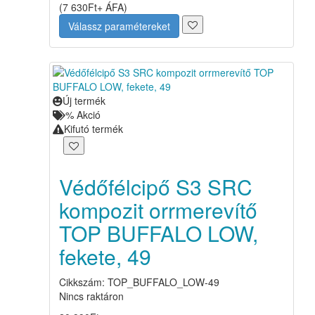
(
7 630
Ft
+ ÁFA
)
Válassz paramétereket
Új termék
%
Akció
Kifutó termék
Védőfélcipő S3 SRC
kompozit orrmerevítő
TOP BUFFALO LOW,
fekete, 49
Cikkszám: TOP_BUFFALO_LOW-49
Nincs raktáron