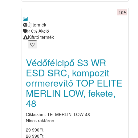
-10%
Új termék
10%
Akció
Kifutó termék
Védőfélcipő S3 WR
ESD SRC, kompozit
orrmerevítő TOP ELITE
MERLIN LOW, fekete,
48
Cikkszám: TE_MERLIN_LOW-48
Nincs raktáron
29 990
Ft
26 990
Ft