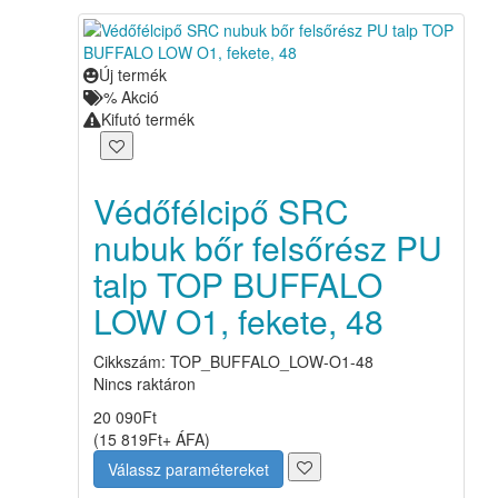
Új termék
%
Akció
Kifutó termék
Védőfélcipő SRC
nubuk bőr felsőrész PU
talp TOP BUFFALO
LOW O1, fekete, 48
Cikkszám: TOP_BUFFALO_LOW-O1-48
Nincs raktáron
20 090
Ft
(
15 819
Ft
+ ÁFA
)
Válassz paramétereket