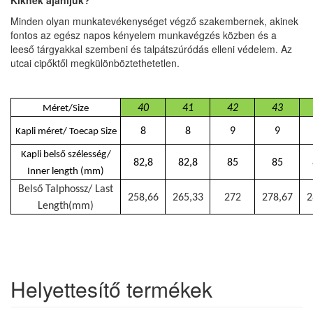
Minden olyan munkatevékenységet végző szakembernek, akinek
fontos az egész napos kényelem munkavégzés közben és a
leeső tárgyakkal szembeni és talpátszúródás elleni védelem. Az
utcai cipőktől megkülönböztethetetlen.
40
41
42
43
Méret/Size
8
8
9
9
Kapli méret/ Toecap Size
Kapli belső szélesség/
82,8
82,8
85
85
Inner length (mm)
Belső Talphossz/ Last
258,66
265,33
272
278,67
2
Length(mm)
Helyettesítő termékek