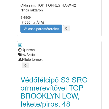
Cikkszám: TOP_FORREST-LOW-42
Nincs raktáron
9 690
Ft
(
7 630
Ft
+ ÁFA
)
Válassz paramétereket
Új termék
%
Akció
Kifutó termék
Védőfélcipő S3 SRC
orrmerevítővel TOP
BROOKLYN LOW,
fekete/piros, 48