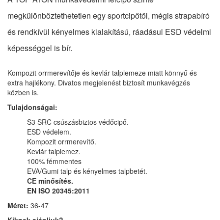
megkülönböztethetetlen egy sportcipőtől, mégis strapabíró
és rendkívül kényelmes kialakítású, ráadásul ESD védelmi
képességgel is bír.
Kompozit orrmerevítője és kevlár talplemeze miatt könnyű és
extra hajlékony. Divatos megjelenést biztosít munkavégzés
közben is.
Tulajdonságai:
S3 SRC csúszásbiztos védőcipő.
ESD védelem.
Kompozit orrmerevítő.
Kevlár talplemez.
100% fémmentes
EVA/Gumi talp és kényelmes talpbetét.
CE minősítés.
EN ISO 20345:2011
Méret:
36-47
Kiknek ajánljuk?