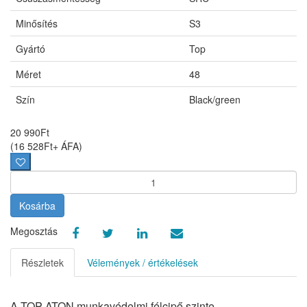
Minősítés
S3
Gyártó
Top
Méret
48
Szín
Black/green
20 990
Ft
(
16 528
Ft
+ ÁFA
)
Kosárba
Megosztás
Részletek
Vélemények / értékelések
A TOP ATON munkavédelmi félcipő szinte