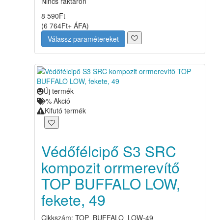
Nincs raktáron
8 590
Ft
(
6 764
Ft
+ ÁFA
)
Válassz paramétereket
Új termék
%
Akció
Kifutó termék
Védőfélcipő S3 SRC
kompozit orrmerevítő
TOP BUFFALO LOW,
fekete, 49
Cikkszám: TOP_BUFFALO_LOW-49