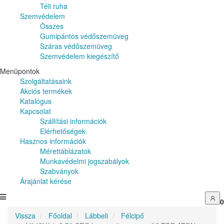
Téli ruha
Szemvédelem
Összes
Gumipántos védőszemüveg
Száras védőszemüveg
Szemvédelem kiegészítő
Menüpontok
Szolgáltatásaink
Akciós termékek
Katalógus
Kapcsolat
Szállítási információk
Elérhetőségek
Hasznos információk
Mérettáblázatok
Munkavédelmi jogszabályok
Szabványok
Árajánlat kérése
0
Vissza
Főoldal
Lábbeli
Félcipő