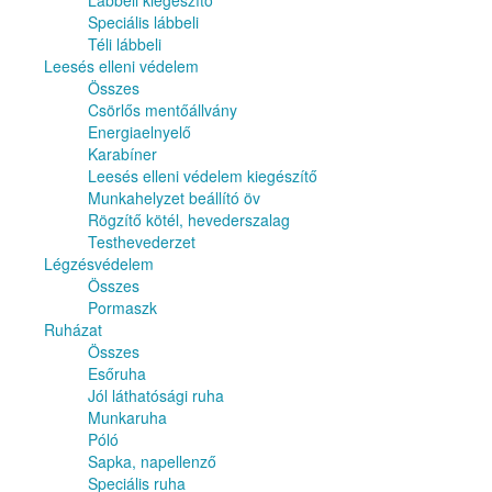
Lábbeli kiegészítő
Speciális lábbeli
Téli lábbeli
Leesés elleni védelem
Összes
Csörlős mentőállvány
Energiaelnyelő
Karabíner
Leesés elleni védelem kiegészítő
Munkahelyzet beállító öv
Rögzítő kötél, hevederszalag
Testhevederzet
Légzésvédelem
Összes
Pormaszk
Ruházat
Összes
Esőruha
Jól láthatósági ruha
Munkaruha
Póló
Sapka, napellenző
Speciális ruha