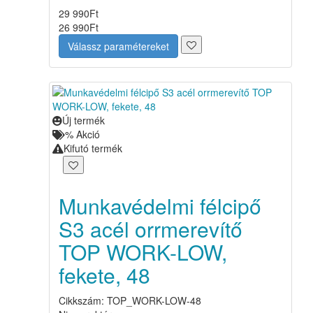
29 990
Ft
26 990
Ft
Válassz paramétereket
Új termék
%
Akció
Kifutó termék
Munkavédelmi félcipő
S3 acél orrmerevítő
TOP WORK-LOW,
fekete, 48
Cikkszám: TOP_WORK-LOW-48