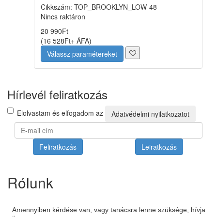
Cikkszám: TOP_BROOKLYN_LOW-48
Nincs raktáron
20 990
Ft
(
16 528
Ft
+ ÁFA
)
Válassz paramétereket
Hírlevél feliratkozás
Elolvastam és elfogadom az
Adatvédelmi nyilatkozatot
Feliratkozás
Leiratkozás
Rólunk
Amennyiben kérdése van, vagy tanácsra lenne szüksége, hívja