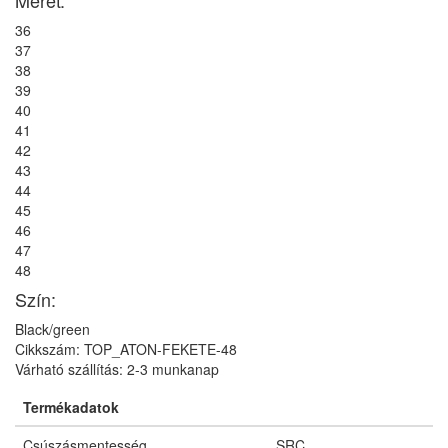
36
37
38
39
40
41
42
43
44
45
46
47
48
Szín:
Black/green
Cikkszám: TOP_ATON-FEKETE-48
Várható szállítás: 2-3 munkanap
Termékadatok
Csúszásmentesség
SRC