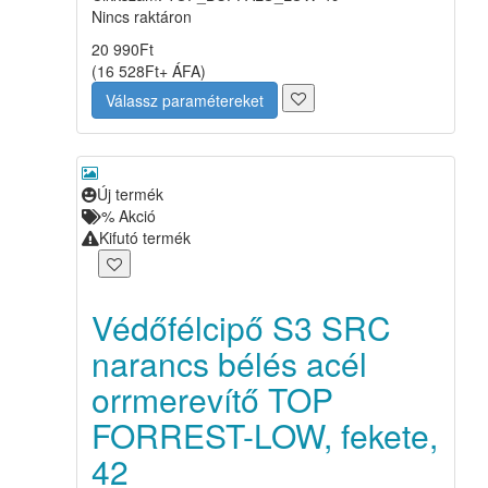
Nincs raktáron
20 990
Ft
(
16 528
Ft
+ ÁFA
)
Válassz paramétereket
Új termék
%
Akció
Kifutó termék
Védőfélcipő S3 SRC
narancs bélés acél
orrmerevítő TOP
FORREST-LOW, fekete,
42