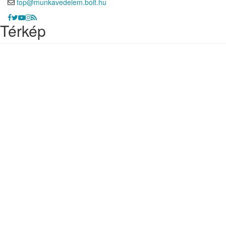
top@munkavedelem.bolt.hu
Térkép