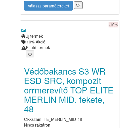
Válassz paramétereket
-10%
Új termék
10%
Akció
Kifutó termék
Védőbakancs S3 WR
ESD SRC, kompozit
orrmerevítő TOP ELITE
MERLIN MID, fekete,
48
Cikkszám: TE_MERLIN_MID-48
Nincs raktáron