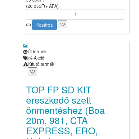
(
26 055
Ft
+ ÁFA
)
db
Kosárba
Új termék
%
Akció
Kifutó termék
TOP FP SD KIT
ereszkedő szett
önmentéshez (Boa
20m, 981, CTA
EXPRESS, ERO,