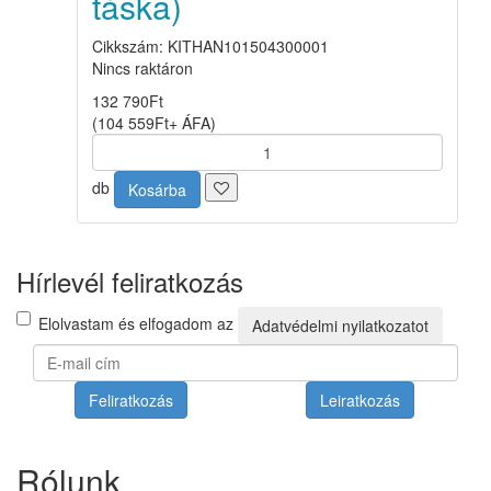
táska)
Cikkszám: KITHAN101504300001
Nincs raktáron
132 790
Ft
(
104 559
Ft
+ ÁFA
)
db
Kosárba
Hírlevél feliratkozás
Elolvastam és elfogadom az
Adatvédelmi nyilatkozatot
Feliratkozás
Leiratkozás
Rólunk