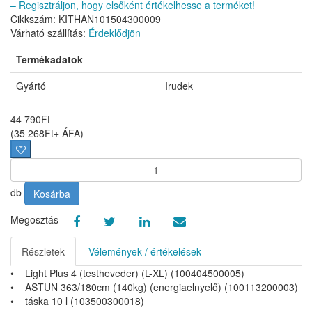
– Regisztráljon, hogy elsőként értékelhesse a terméket!
Cikkszám: KITHAN101504300009
Várható szállítás:
Érdeklődjön
Termékadatok
Gyártó
Irudek
44 790
Ft
(
35 268
Ft
+ ÁFA
)
db
Kosárba
Megosztás
Részletek
Vélemények / értékelések
• Light Plus 4 (testheveder) (L-XL) (100404500005)
• ASTUN 363/180cm (140kg) (energiaelnyelő) (100113200003)
• táska 10 l (103500300018)