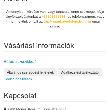
Amennyiben kérdése van, vagy tanácsra lenne szüksége, hívja
Ügyfélszolgálatunkat a
+36703688836
-os telefonszámon, vagy
írjon nekünk emailt az
top@munkavedelem.bolt.hu
email-
címre.
Vásárlási információk
Elállás a szerződéstől
Általános szerződési feltételek
Adatkezelési tájékoztató
Cookie beállítások
Kapcsolat
2200 Monor, Kossuth Lajos utca 88/B