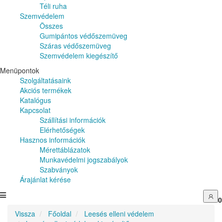
Téli ruha
Szemvédelem
Összes
Gumipántos védőszemüveg
Száras védőszemüveg
Szemvédelem kiegészítő
Menüpontok
Szolgáltatásaink
Akciós termékek
Katalógus
Kapcsolat
Szállítási információk
Elérhetőségek
Hasznos információk
Mérettáblázatok
Munkavédelmi jogszabályok
Szabványok
Árajánlat kérése
0
Vissza
Főoldal
Leesés elleni védelem