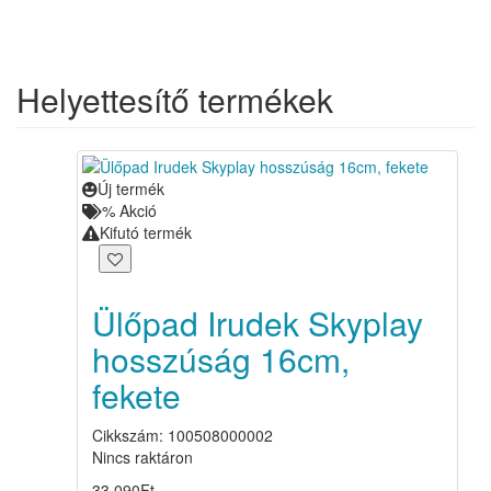
Helyettesítő termékek
Új termék
%
Akció
Kifutó termék
Ülőpad Irudek Skyplay
hosszúság 16cm,
fekete
Cikkszám: 100508000002
Nincs raktáron
33 090
Ft