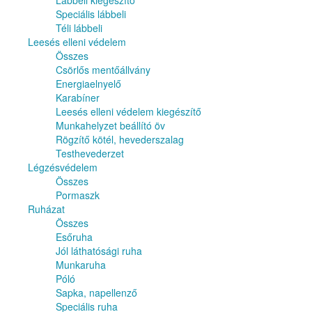
Lábbeli kiegészítő
Speciális lábbeli
Téli lábbeli
Leesés elleni védelem
Összes
Csörlős mentőállvány
Energiaelnyelő
Karabíner
Leesés elleni védelem kiegészítő
Munkahelyzet beállító öv
Rögzítő kötél, hevederszalag
Testhevederzet
Légzésvédelem
Összes
Pormaszk
Ruházat
Összes
Esőruha
Jól láthatósági ruha
Munkaruha
Póló
Sapka, napellenző
Speciális ruha