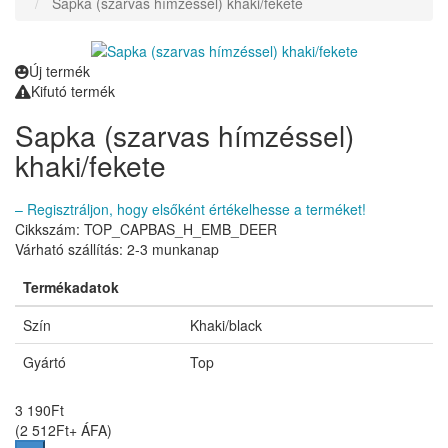
Sapka (szarvas hímzéssel) khaki/fekete
Új termék
Kifutó termék
Sapka (szarvas hímzéssel)
khaki/fekete
– Regisztráljon, hogy elsőként értékelhesse a terméket!
Cikkszám: TOP_CAPBAS_H_EMB_DEER
Várható szállítás:
2-3 munkanap
Termékadatok
Szín
Khaki/black
Gyártó
Top
3 190
Ft
(
2 512
Ft
+ ÁFA
)