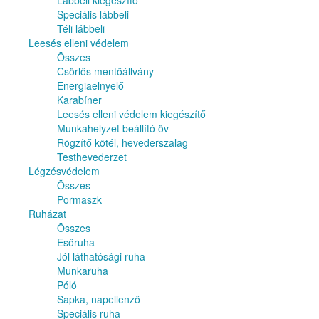
Lábbeli kiegészítő
Speciális lábbeli
Téli lábbeli
Leesés elleni védelem
Összes
Csörlős mentőállvány
Energiaelnyelő
Karabíner
Leesés elleni védelem kiegészítő
Munkahelyzet beállító öv
Rögzítő kötél, hevederszalag
Testhevederzet
Légzésvédelem
Összes
Pormaszk
Ruházat
Összes
Esőruha
Jól láthatósági ruha
Munkaruha
Póló
Sapka, napellenző
Speciális ruha