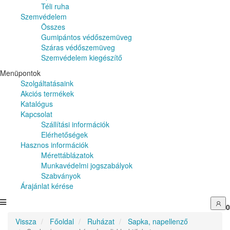
Téli ruha
Szemvédelem
Összes
Gumipántos védőszemüveg
Száras védőszemüveg
Szemvédelem kiegészítő
Menüpontok
Szolgáltatásaink
Akciós termékek
Katalógus
Kapcsolat
Szállítási információk
Elérhetőségek
Hasznos információk
Mérettáblázatok
Munkavédelmi jogszabályok
Szabványok
Árajánlat kérése
0
Vissza
Főoldal
Ruházat
Sapka, napellenző