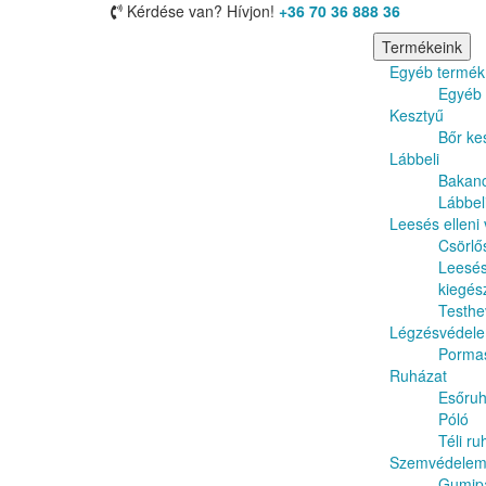
Kérdése van? Hívjon!
+36 70 36 888 36
Termékeink
Egyéb termék
Egyéb 
Kesztyű
Bőr ke
Lábbeli
Bakan
Lábbeli
Leesés elleni
Csörlő
Leesés
kiegés
Testhe
Légzésvédel
Porma
Ruházat
Esőru
Póló
Téli ru
Szemvédele
Gumip