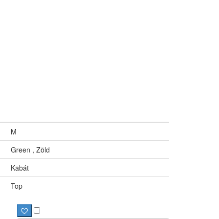
M
Green , Zöld
Kabát
Top