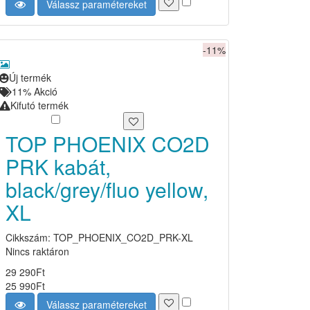
Válassz paramétereket
-11%
Új termék
11%
Akció
Kifutó termék
TOP PHOENIX CO2D
PRK kabát,
black/grey/fluo yellow,
XL
Cikkszám: TOP_PHOENIX_CO2D_PRK-XL
Nincs raktáron
29 290
Ft
25 990
Ft
Válassz paramétereket