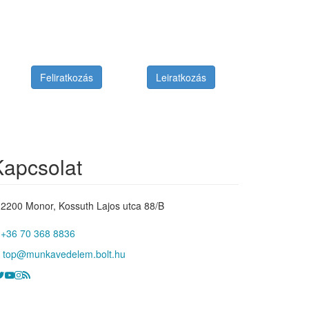
Feliratkozás
Leiratkozás
Kapcsolat
2200 Monor, Kossuth Lajos utca 88/B
+36 70 368 8836
top@munkavedelem.bolt.hu