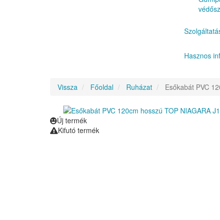
védős
Szolgáltatá
Hasznos in
Vissza
Főoldal
Ruházat
Esőkabát PVC 12
Új termék
Kifutó termék