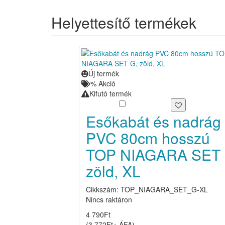
Helyettesítő termékek
Új termék
%
Akció
Kifutó termék
Esőkabát és nadrág
PVC 80cm hosszú
TOP NIAGARA SET 
zöld, XL
Cikkszám: TOP_NIAGARA_SET_G-XL
Nincs raktáron
4 790
Ft
(
3 772
Ft
+ ÁFA
)