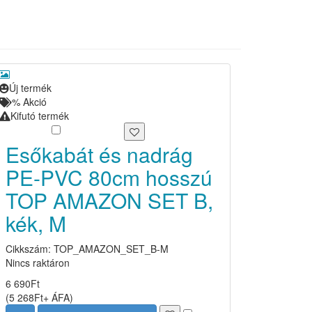
Új termék
%
Akció
Kifutó termék
Esőkabát és nadrág
PE-PVC 80cm hosszú
TOP AMAZON SET B,
kék, M
Cikkszám: TOP_AMAZON_SET_B-M
Nincs raktáron
6 690
Ft
(
5 268
Ft
+ ÁFA
)