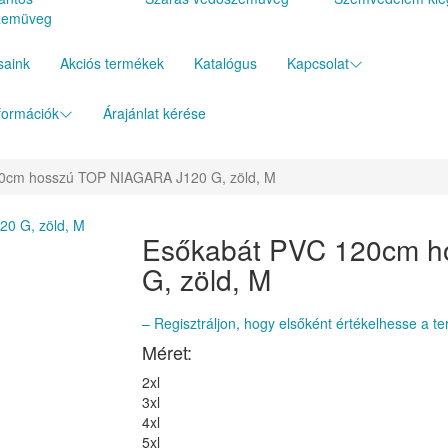
zemüveg
saink
Akciós termékek
Katalógus
Kapcsolat
formációk
Árajánlat kérése
0cm hosszú TOP NIAGARA J120 G, zöld, M
Esőkabát PVC 120cm 
G, zöld, M
– Regisztráljon, hogy elsőként értékelhesse a te
Méret:
2xl
3xl
4xl
5xl