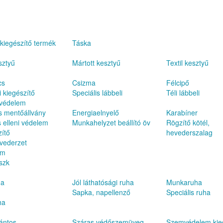
kiegészítő termék
Táska
sztyű
Mártott kesztyű
Textil kesztyű
cs
Csizma
Félcipő
 kiegészítő
Speciális lábbeli
Téli lábbeli
 védelem
s mentőállvány
Energiaelnyelő
Karabíner
 elleni védelem
Munkahelyzet beállító öv
Rögzítő kötél,
zítő
hevederszalag
vederzet
em
szk
ha
Jól láthatósági ruha
Munkaruha
Sapka, napellenző
Speciális ruha
ha
m
ántos
Száras védőszemüveg
Szemvédelem kie