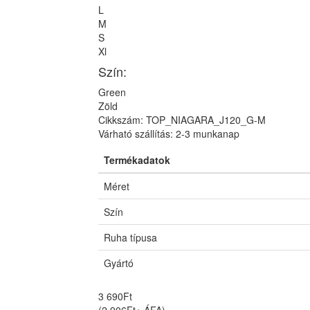
L
M
S
Xl
Szín:
Green
Zöld
Cikkszám: TOP_NIAGARA_J120_G-M
Várható szállítás: 2-3 munkanap
Termékadatok
Méret
Szín
Ruha típusa
Gyártó
3 690
Ft
(
2 906
Ft
+ ÁFA
)