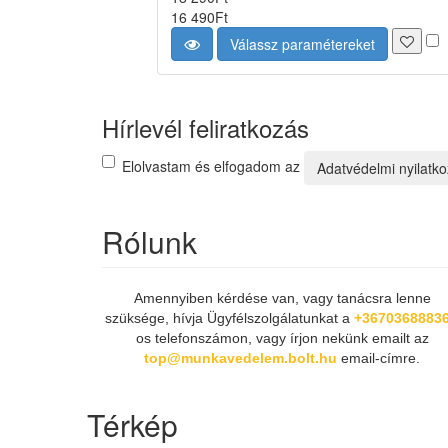
16 490
Ft
Válassz paramétereket
Hírlevél feliratkozás
Elolvastam és elfogadom az
Adatvédelmi nyilatko
Rólunk
Amennyiben kérdése van, vagy tanácsra lenne
szüksége, hívja Ügyfélszolgálatunkat a
+3670368883
os telefonszámon, vagy írjon nekünk emailt az
top@munkavedelem.bolt.hu
email-címre.
Térkép