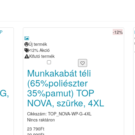
-12%
Új termék
12%
Akció
Kifutó termék
Munkakabát téli
(65%poliészter
G,
35%pamut) TOP
NOVA, szürke, 4XL
Cikkszám: TOP_NOVA-WP-G-4XL
Nincs raktáron
23 790
Ft
20 990
Ft