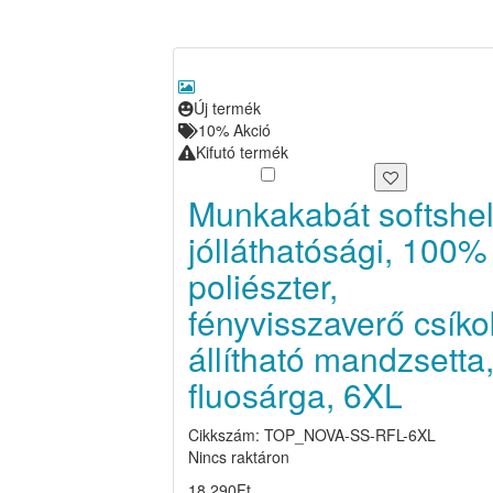
Új termék
10%
Akció
Kifutó termék
Munkakabát softshe
jólláthatósági, 100%
poliészter,
fényvisszaverő csíko
állítható mandzsetta
fluosárga, 6XL
Cikkszám: TOP_NOVA-SS-RFL-6XL
Nincs raktáron
18 290
Ft