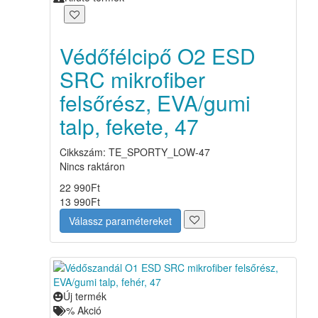
Védőfélcipő O2 ESD
SRC mikrofiber
felsőrész, EVA/gumi
talp, fekete, 47
Cikkszám: TE_SPORTY_LOW-47
Nincs raktáron
22 990
Ft
13 990
Ft
Válassz paramétereket
Új termék
%
Akció