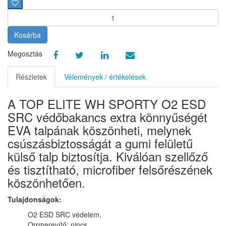
Kosárba
Megosztás
Részletek
Vélemények / értékelések
A TOP ELITE WH SPORTY O2 ESD
SRC védőbakancs extra könnyűségét
EVA talpának köszönheti, melynek
csúszásbiztosságát a gumi felületű
külső talp biztosítja. Kiválóan szellőző
és tisztítható, microfiber felsőrészének
köszönhetően.
Tulajdonságok:
O2 ESD SRC védelem.
Orrmerevítő: nincs.