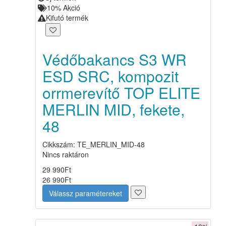
10%
Akció
Kifutó termék
Védőbakancs S3 WR
ESD SRC, kompozit
orrmerevítő TOP ELITE
MERLIN MID, fekete,
48
Cikkszám: TE_MERLIN_MID-48
Nincs raktáron
29 990
Ft
26 990
Ft
Válassz paramétereket