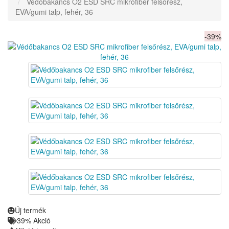
Védőbakancs O2 ESD SRC mikrofiber felsőrész,
EVA/gumi talp, fehér, 36
-39%
Új termék
39% Akció