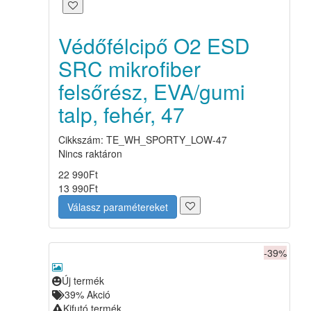
Védőfélcipő O2 ESD
SRC mikrofiber
felsőrész, EVA/gumi
talp, fehér, 47
Cikkszám: TE_WH_SPORTY_LOW-47
Nincs raktáron
22 990
Ft
13 990
Ft
Válassz paramétereket
-39%
Új termék
39%
Akció
Kifutó termék