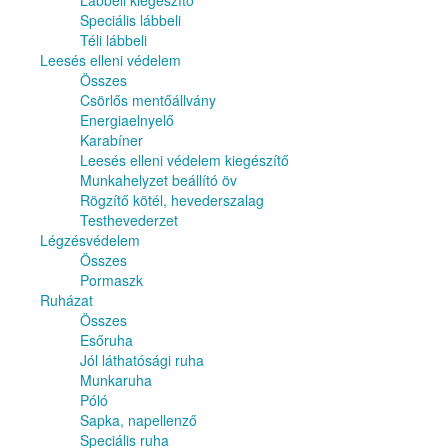
Lábbeli kiegészítő
Speciális lábbeli
Téli lábbeli
Leesés elleni védelem
Összes
Csörlős mentőállvány
Energiaelnyelő
Karabíner
Leesés elleni védelem kiegészítő
Munkahelyzet beállító öv
Rögzítő kötél, hevederszalag
Testhevederzet
Légzésvédelem
Összes
Pormaszk
Ruházat
Összes
Esőruha
Jól láthatósági ruha
Munkaruha
Póló
Sapka, napellenző
Speciális ruha