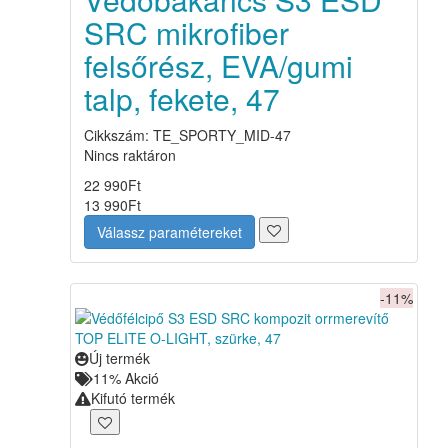
SRC mikrofiber
felsőrész, EVA/gumi
talp, fekete, 47
Cikkszám: TE_SPORTY_MID-47
Nincs raktáron
22 990
Ft
13 990
Ft
Válassz paramétereket
-11%
Új termék
11%
Akció
Kifutó termék