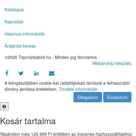
Katalógus
Kapcsolat
Hasznos információk
Árajánlat kérése
©2026 Topmárkabolt.hu - Minden jog fenntartva
Webáruház készítés
A böngészőjében cookie-kat (adatfájlokat) tárolunk a felhasználói
élmény javítása érdekében.
További információk
Elfogadom
Elutasítom
Kosár tartalma
Vásároljon még
126 999
Ft
értékben az ingyenes házhozszállításhoz