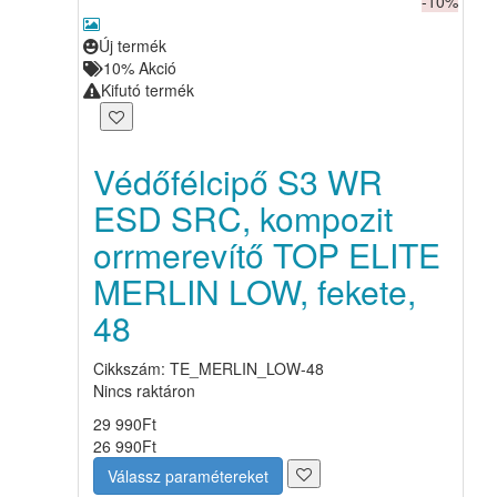
-10%
Új termék
10%
Akció
Kifutó termék
Védőfélcipő S3 WR
ESD SRC, kompozit
orrmerevítő TOP ELITE
MERLIN LOW, fekete,
48
Cikkszám: TE_MERLIN_LOW-48
Nincs raktáron
29 990
Ft
26 990
Ft
Válassz paramétereket