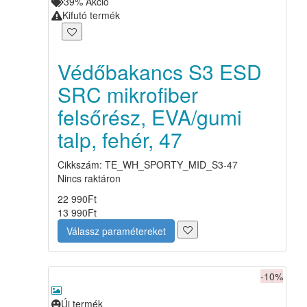
39%
Akció
Kifutó termék
Védőbakancs S3 ESD
SRC mikrofiber
felsőrész, EVA/gumi
talp, fehér, 47
Cikkszám: TE_WH_SPORTY_MID_S3-47
Nincs raktáron
22 990
Ft
13 990
Ft
Válassz paramétereket
-10%
Új termék