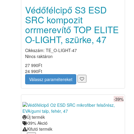
Védőfélcipő S3 ESD
SRC kompozit
orrmerevítő TOP ELITE
O-LIGHT, szürke, 47
Cikkszám: TE_O-LIGHT-47
Nincs raktáron
27 990
Ft
24 990
Ft
Válassz paramétereket
-39%
Új termék
39%
Akció
Kifutó termék