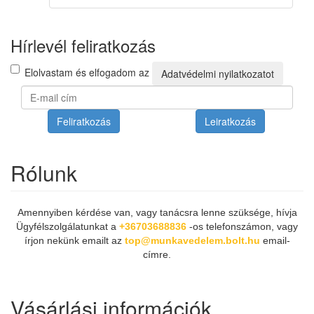
Hírlevél feliratkozás
Elolvastam és elfogadom az
Adatvédelmi nyilatkozatot
Feliratkozás
Leiratkozás
Rólunk
Amennyiben kérdése van, vagy tanácsra lenne szüksége, hívja
Ügyfélszolgálatunkat a
+36703688836
-os telefonszámon, vagy
írjon nekünk emailt az
top@munkavedelem.bolt.hu
email-
címre.
Vásárlási információk