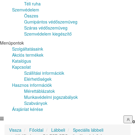
Téli ruha
Szemvédelem
Összes
Gumipántos védőszemüveg
Száras védőszemüveg
Szemvédelem kiegészítő
Menüpontok
Szolgáltatásaink
Akciós termékek
Katalógus
Kapcsolat
Szállítási információk
Elérhetőségek
Hasznos információk
Mérettáblázatok
Munkavédelmi jogszabályok
Szabványok
Árajánlat kérése
0
Vissza
Főoldal
Lábbeli
Speciális lábbeli