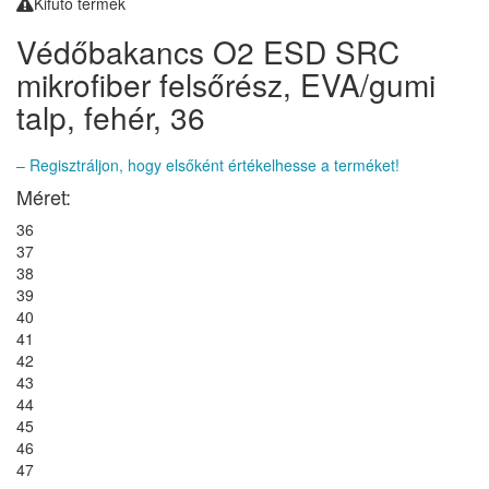
Kifutó termék
Védőbakancs O2 ESD SRC
mikrofiber felsőrész, EVA/gumi
talp, fehér, 36
– Regisztráljon, hogy elsőként értékelhesse a terméket!
Méret:
36
37
38
39
40
41
42
43
44
45
46
47