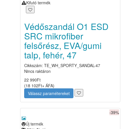
Kifutó termék
Védőszandál O1 ESD
SRC mikrofiber
felsőrész, EVA/gumi
talp, fehér, 47
Cikkszám: TE_WH_SPORTY_SANDAL-47
Nincs raktáron
22 990
Ft
(
18 102
Ft
+ ÁFA
)
Válassz paramétereket
-39%
Új termék