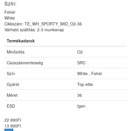
Szín:
Fehér
White
Cikkszám: TE_WH_SPORTY_MID_O2-36
Várható szállítás: 2-3 munkanap
Termékadatok
Minősítés
O2
Csúszásmentesség
SRC
Szín
White , Fehér
Gyártó
Top elite
Méret
36
ESD
Igen
22 990
Ft
13 990
Ft