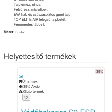
Talplemez: nincs.
Felsőrész: microfiber.
EVA hab és csúszásbiztos gumi talp.
TOP ELITE AIR lélegző talpbetét.
Fémmentes lábbeli.
Méret:
36-47
Helyettesítő termékek
-39%
Új termék
39%
Akció
Kifutó termék
Védőbakancs S3 ESD