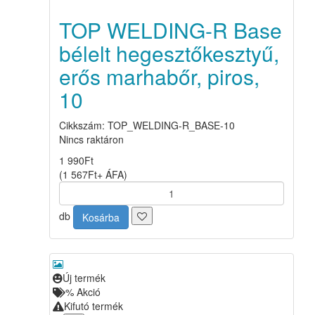
TOP WELDING-R Base
bélelt hegesztőkesztyű,
erős marhabőr, piros,
10
Cikkszám: TOP_WELDING-R_BASE-10
Nincs raktáron
1 990
Ft
(
1 567
Ft
+ ÁFA
)
db
Kosárba
Új termék
%
Akció
Kifutó termék