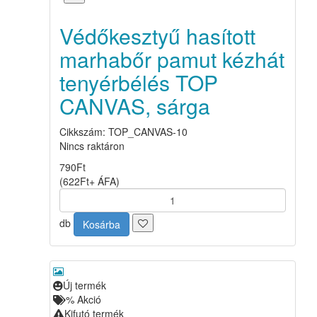
Védőkesztyű hasított
marhabőr pamut kézhát
tenyérbélés TOP
CANVAS, sárga
Cikkszám: TOP_CANVAS-10
Nincs raktáron
790
Ft
(
622
Ft
+ ÁFA
)
db
Kosárba
Új termék
%
Akció
Kifutó termék