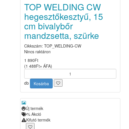
TOP WELDING CW
hegesztőkesztyű, 15
cm bivalybőr
mandzsetta, szürke
Cikkszám: TOP_WELDING-CW
Nincs raktáron
1 890
Ft
(
1 488
Ft
+ ÁFA
)
db
Kosárba
Új termék
%
Akció
Kifutó termék