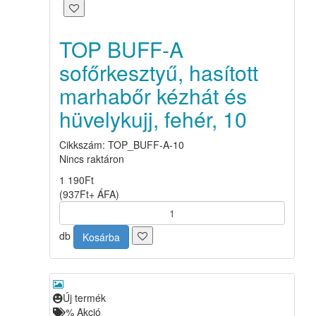
TOP BUFF-A
sofőrkesztyű, hasított
marhabőr kézhát és
hüvelykujj, fehér, 10
Cikkszám: TOP_BUFF-A-10
Nincs raktáron
1 190
Ft
(
937
Ft
+ ÁFA
)
db
Kosárba
Új termék
%
Akció