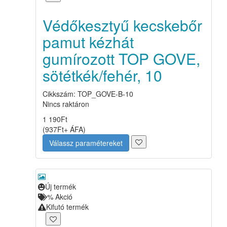
Védőkesztyű kecskebőr
pamut kézhát
gumírozott TOP GOVE,
sötétkék/fehér, 10
Cikkszám: TOP_GOVE-B-10
Nincs raktáron
1 190
Ft
(
937
Ft
+ ÁFA
)
Válassz paramétereket
Új termék
%
Akció
Kifutó termék