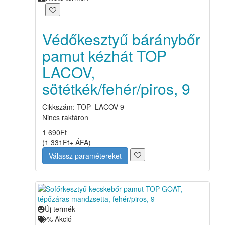
Védőkesztyű báránybőr
pamut kézhát TOP
LACOV,
sötétkék/fehér/piros, 9
Cikkszám: TOP_LACOV-9
Nincs raktáron
1 690
Ft
(
1 331
Ft
+ ÁFA
)
Válassz paramétereket
Új termék
%
Akció