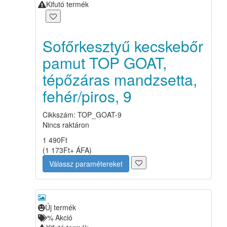
Kifutó termék
Sofőrkesztyű kecskebőr
pamut TOP GOAT,
tépőzáras mandzsetta,
fehér/piros, 9
Cikkszám: TOP_GOAT-9
Nincs raktáron
1 490
Ft
(
1 173
Ft
+ ÁFA
)
Válassz paramétereket
Új termék
%
Akció