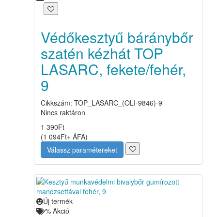
Védőkesztyű báránybőr
szatén kézhát TOP
LASARC, fekete/fehér,
9
Cikkszám: TOP_LASARC_(OLI-9846)-9
Nincs raktáron
1 390
Ft
(
1 094
Ft
+ ÁFA
)
Válassz paramétereket
Új termék
%
Akció