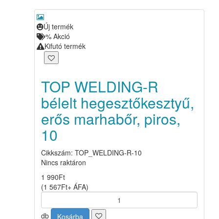
Új termék
%
Akció
Kifutó termék
TOP WELDING-R
bélelt hegesztőkesztyű,
erős marhabőr, piros,
10
Cikkszám: TOP_WELDING-R-10
Nincs raktáron
1 990
Ft
(
1 567
Ft
+ ÁFA
)
db
Kosárba