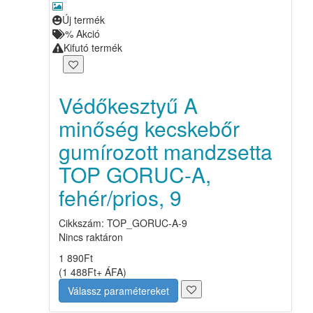
Új termék
%
Akció
Kifutó termék
Védőkesztyű A
minőség kecskebőr
gumírozott mandzsetta
TOP GORUC-A,
fehér/prios, 9
Cikkszám: TOP_GORUC-A-9
Nincs raktáron
1 890
Ft
(
1 488
Ft
+ ÁFA
)
Válassz paramétereket