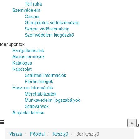
Téli ruha
Szemvédelem
Összes
Gumipántos védőszemüveg
Száras védőszemüveg
Szemvédelem kiegészítő
Menüpontok
Szolgáltatásaink
Akciós termékek
Katalógus
Kapcsolat
Szállítási információk
Elérhetőségek
Hasznos információk
Mérettáblázatok
Munkavédelmi jogszabályok
Szabványok
Árajánlat kérése
0
Vissza
Főoldal
Kesztyű
Bőr kesztyű