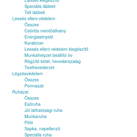
Lábbeli kiegészítő
Speciális lábbeli
Téli lábbeli
Leesés elleni védelem
Összes
Csörlős mentőállvány
Energiaelnyelő
Karabíner
Leesés elleni védelem kiegészítő
Munkahelyzet beállító öv
Rögzítő kötél, hevederszalag
Testhevederzet
Légzésvédelem
Összes
Pormaszk
Ruházat
Összes
Esőruha
Jól láthatósági ruha
Munkaruha
Póló
Sapka, napellenző
Speciális ruha