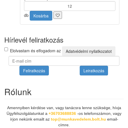
db
Kosárba
Hírlevél feliratkozás
Elolvastam és elfogadom az
Adatvédelmi nyilatkozatot
Feliratkozás
Leiratkozás
Rólunk
Amennyiben kérdése van, vagy tanácsra lenne szüksége, hívja
Ügyfélszolgálatunkat a
+36703688836
-os telefonszámon, vagy
írjon nekünk emailt az
top@munkavedelem.bolt.hu
email-
címre.