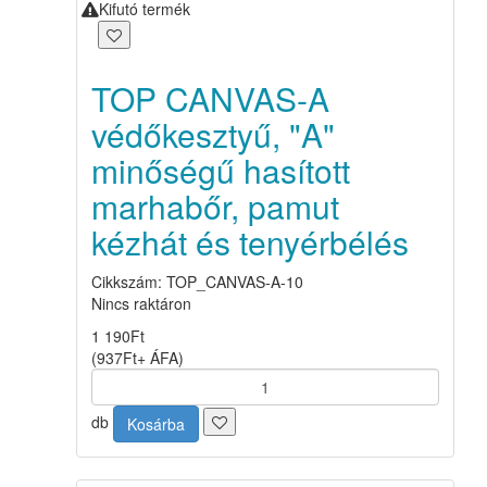
Kifutó termék
TOP CANVAS-A
védőkesztyű, "A"
minőségű hasított
marhabőr, pamut
kézhát és tenyérbélés
Cikkszám: TOP_CANVAS-A-10
Nincs raktáron
1 190
Ft
(
937
Ft
+ ÁFA
)
db
Kosárba