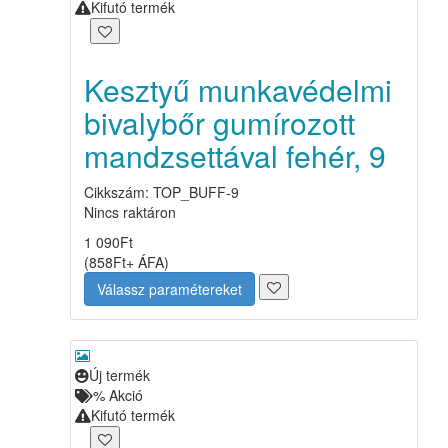
Kifutó termék
Kesztyű munkavédelmi
bivalybőr gumírozott
mandzsettával fehér, 9
Cikkszám: TOP_BUFF-9
Nincs raktáron
1 090
Ft
(
858
Ft
+ ÁFA
)
Válassz paramétereket
Új termék
%
Akció
Kifutó termék