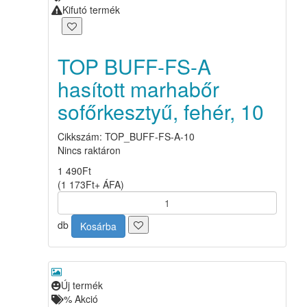
Kifutó termék
TOP BUFF-FS-A
hasított marhabőr
sofőrkesztyű, fehér, 10
Cikkszám: TOP_BUFF-FS-A-10
Nincs raktáron
1 490
Ft
(
1 173
Ft
+ ÁFA
)
db
Kosárba
Új termék
%
Akció