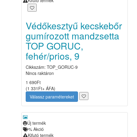
Kifutó termék
Védőkesztyű kecskebőr
gumírozott mandzsetta
TOP GORUC,
fehér/prios, 9
Cikkszám: TOP_GORUC-9
Nincs raktáron
1 690
Ft
(
1 331
Ft
+ ÁFA
)
Válassz paramétereket
Új termék
%
Akció
Kifutó termék