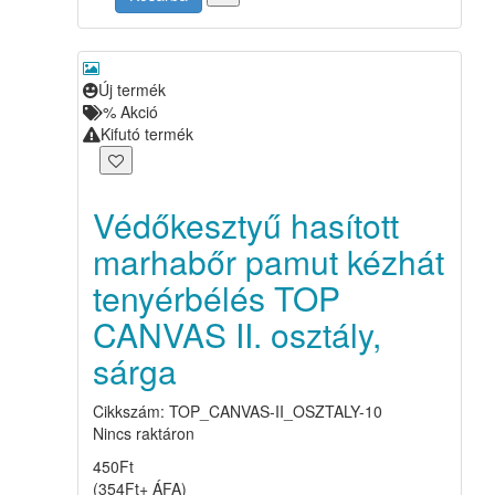
Új termék
%
Akció
Kifutó termék
Védőkesztyű hasított
marhabőr pamut kézhát
tenyérbélés TOP
CANVAS II. osztály,
sárga
Cikkszám: TOP_CANVAS-II_OSZTALY-10
Nincs raktáron
450
Ft
(
354
Ft
+ ÁFA
)